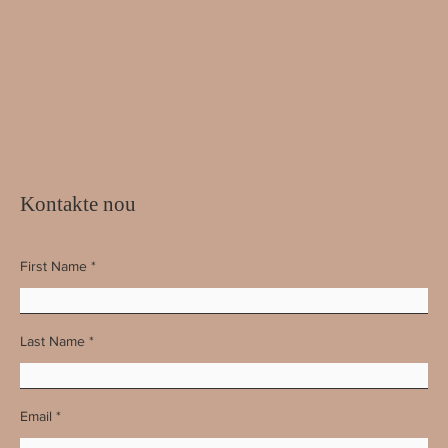
Kontakte nou
First Name
Last Name
Email