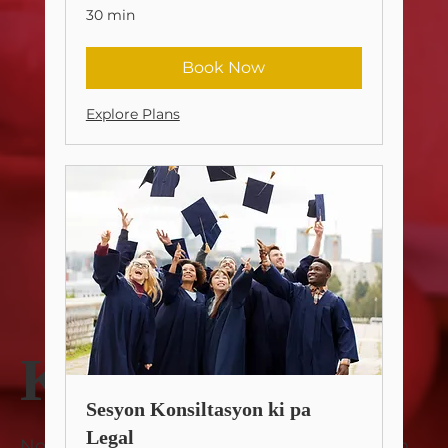
30 min
Book Now
Explore Plans
Konsiltasyon
Sesyon Konsiltasyon ki pa
Legal
Nou itilize konsiltasyon pou nou ka konnen